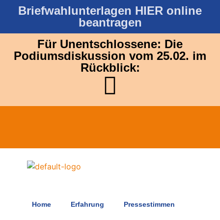
E
übermittelten
Briefwahlunterlagen HIER online
i
Informationen speichert,
n
beantragen
sodass meine Anfrage
v
beantwortet werden
e
Für Unentschlossene: Die
kann.
r
Podiumsdiskussion vom 25.02. im
s
Rückblick:
t
Nachricht absenden
ä
n
d
n
i
s
Home
Erfahrung
Pressestimmen